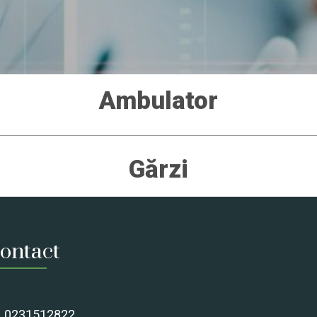
Ambulator
Gărzi
ontact
0231512822