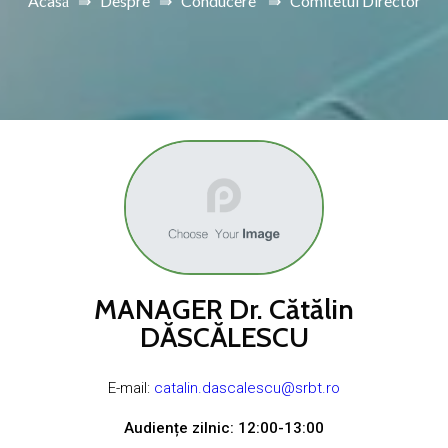
Acasă
⇛
Despre
⇛
Conducere
⇛
Comitetul Director
MANAGER Dr. Cătălin
DĂSCĂLESCU
E-mail:
catalin.dascalescu@srbt.ro
Audiențe zilnic: 12:00-13:00