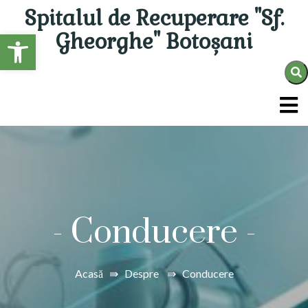
Spitalul de Recuperare "Sf.
Open toolbar
Gheorghe" Botoșani
-
Conducere
-
Acasă
⇛
Despre
⇛
Conducere