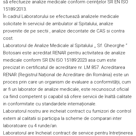
să efectueze analize medicale conform cerinţelor SR EN ISO
15189:2013.
În cadrul Laboratorului se efectuează analizele medicale
solicitate în serviciul de ambulator al Spitalului, analize
provenite de pe sectii , analize decontate de CAS si contra
cost.
Laboratorul de Analize Medicale al Spitalului ,, Sf. Gheorghe “
Botosani este acreditat RENAR pentru activitatea de analize
medicale conform SR EN ISO 15189:2023 asa cum este
precizat in certificatul de acreditare nr. LM 857. Acreditarea
RENAR (Registrul Național de Acreditare din România) este un
proces prin care un organism de evaluare a conformității, cum
ar fi un laborator de analize medicale, este recunoscut oficial
ca fiind competent și capabil să ofere servicii de înaltă calitate
in conformitate cu standardele internaționale.
Laboratorul nostru are incheiat contract cu furnizori de control
extern al calitatii si participa la scheme de comparari inter
laboratoare cu 4 runde/an.
Laboratorul are încheiat contract de service pentru întreținerea