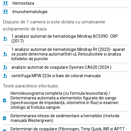
Hemostaza
Imunohematologie
Dispune de 1 camera si este dotata cu urmatoarele
echipamente de baza:
1 analizor automat de hematologie Mindray BC5390- CRP
(2017)
1 analizor automat de hematologie Mindray Rt (2023)- aparat
ce poate determina automatVsh-ul, Reticulocitele si analiza
lichidelor de punctie.
analizor automat de coagulare Sysmex CA620 (2024 )
centrifuga MPW 223e si baie de colorat manuala
Teste paraclinice efectuate:
Hemoleucograma completa (cu formula leucocitara) /
Determinarea automata a elementelor figurate din sange
(spectroscopie de impedanță, citometrie in flux) si examen
citologic al frotiului sangvin
Determinarea vitezei de sedimentare a hematiilor (metoda
manuală Westergreen)
Determinari de coagulare (Fibrinogen, Timp Quick, INR si APTT -