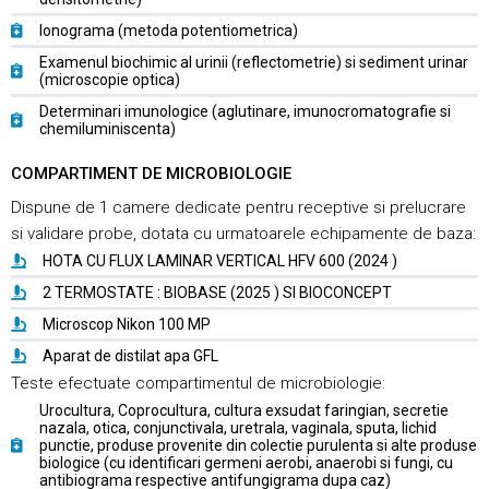
Ionograma (metoda potentiometrica)
Examenul biochimic al urinii (reflectometrie) si sediment urinar
(microscopie optica)
Determinari imunologice (aglutinare, imunocromatografie si
chemiluminiscenta)
COMPARTIMENT DE MICROBIOLOGIE
Dispune de 1 camere dedicate pentru receptive si prelucrare
si validare probe, dotata cu urmatoarele echipamente de baza:
HOTA CU FLUX LAMINAR VERTICAL HFV 600 (2024 )
2 TERMOSTATE : BIOBASE (2025 ) SI BIOCONCEPT
Microscop Nikon 100 MP
Aparat de distilat apa GFL
Teste efectuate compartimentul de microbiologie:
Urocultura, Coprocultura, cultura exsudat faringian, secretie
nazala, otica, conjunctivala, uretrala, vaginala, sputa, lichid
punctie, produse provenite din colectie purulenta si alte produse
biologice (cu identificari germeni aerobi, anaerobi si fungi, cu
antibiograma respective antifungigrama dupa caz)