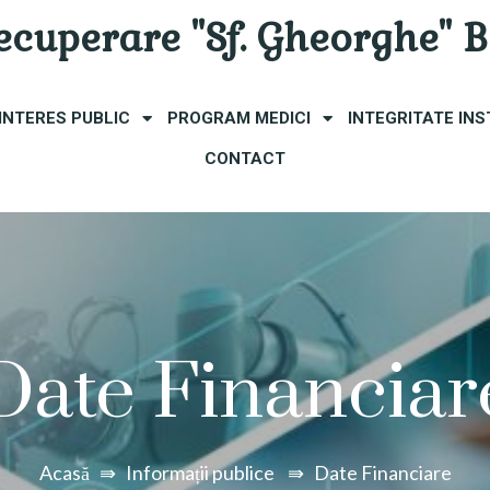
Recuperare "Sf. Gheorghe" 
 INTERES PUBLIC
PROGRAM MEDICI
INTEGRITATE INS
CONTACT
Date Financiar
Acasă
⇛
Informații publice
⇛
Date Financiare