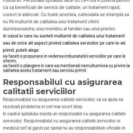
multumiri. Personalul spitalului face tot ce-i sta in putinta pentru
ca sa beneficiati de servicii de calitate, un tratament rapid,
corect si adecvat. Cu toate acestea, cateodata se intampla sa
nu fiti multumit de calitatea unui tratament oferit
dumneavoastra, unui membru al familiei sau unui prieten.
In cazul in care nu sunteti multumit de calitatea unui tratament
sau de orice alt aspect privind calitatea serviciilor pe care le-ati
primit, puteti alege:
sa faceti o propunere in vederea imbunatatirii serviciilor pe care le
oferim;
sa faceti o plangere in care sa mentionati nemultumirea cu privire la
calitatea acelui tratament sau serviciu primit.
Responsabilul cu asigurarea
calitatii serviciilor
Responsabilul cu asigurarea calitatii serviciilor, va va ajuta sa
rezolvati problema in cel mai scurt timp.
In cadrul spitalului exista un responsabil cu asigurarea calitatii
serviciilor. Responsabilul cu asigurarea calitatii serviciilor si
medicul sef al garzii pe spital nu au responsabilitati oficiale in