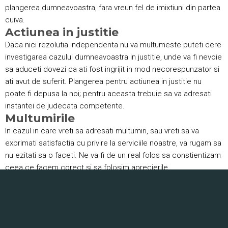
plangerea dumneavoastra, fara vreun fel de imixtiuni din partea
cuiva.
Actiunea in justitie
Daca nici rezolutia independenta nu va multumeste puteti cere
investigarea cazului dumneavoastra in justitie, unde va fi nevoie
sa aduceti dovezi ca ati fost ingrijit in mod necorespunzator si
ati avut de suferit. Plangerea pentru actiunea in justitie nu
poate fi depusa la noi; pentru aceasta trebuie sa va adresati
instantei de judecata competente.
Multumirile
In cazul in care vreti sa adresati multumiri, sau vreti sa va
exprimati satisfactia cu privire la serviciile noastre, va rugam sa
nu ezitati sa o faceti. Ne va fi de un real folos sa constientizam
ceea ce facem corect si sa folosim aprecierile
dumneavoastra pentru cresterea calitatii serviciilor ce le vom
oferi in viitor. De asemenea aveti posibilitatea sa adresati
multumiri nominale unor membri ai echipei care v-a ingrijit.