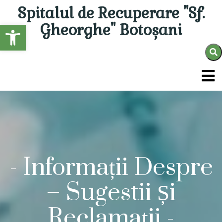
Spitalul de Recuperare "Sf.
Open toolbar
Gheorghe" Botoșani
-
Informații Despre
– Sugestii Și
Reclamații
-