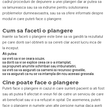
cadrul procedurii de depunere a unei plangeri dar ar putea sa
va lamureasca sau sa va indrume pentru solutionarea
problemelor dumneavoastra, sau sa va ofere informatii despre
modul in care puteti face o plangere.
Cum sa faceti o plangere
Inainte sa faceti o plangere este bine sa va ganditi la rezultatul
pe care doriti sa-l obtineti si sa cereti clar acest lucru inca de
la inceput.
Ati putea:
sa vreti sa vi se ceara scuze;
sa doriti sa vi se explice ceea ce s-a intamplat;
sa propuneti anumite schimbari sau imbunatatiri;
sa vreti sa va asigurati ca oamenii isi recunosc greselile;
sa va asigurati ca nu se va intampla din nou aceeasi greseala.
Cine poate face o plangere
Puteti face o plangere in cazul in care sunteti pacient si ati fost
sau ati putea fi afectat in vreun fel de catre un serviciu de care
ati beneficiat sau vi s-a refuzat in spital. De asemenea, puteti
face o plangere in numele unei alte persone numai daca aveti