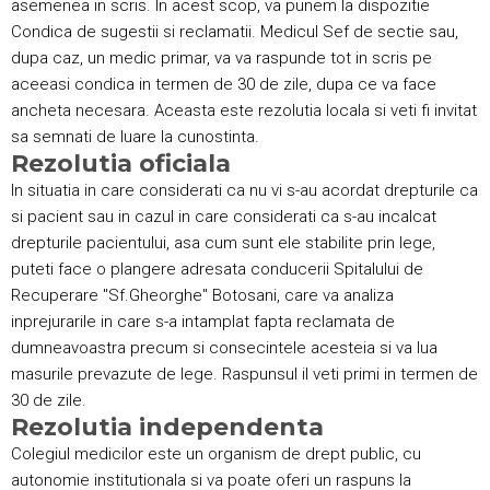
asemenea in scris. In acest scop, va punem la dispozitie
Condica de sugestii si reclamatii. Medicul Sef de sectie sau,
dupa caz, un medic primar, va va raspunde tot in scris pe
aceeasi condica in termen de 30 de zile, dupa ce va face
ancheta necesara. Aceasta este rezolutia locala si veti fi invitat
sa semnati de luare la cunostinta.
Rezolutia oficiala
In situatia in care considerati ca nu vi s-au acordat drepturile ca
si pacient sau in cazul in care considerati ca s-au incalcat
drepturile pacientului, asa cum sunt ele stabilite prin lege,
puteti face o plangere adresata conducerii Spitalului de
Recuperare "Sf.Gheorghe" Botosani, care va analiza
inprejurarile in care s-a intamplat fapta reclamata de
dumneavoastra precum si consecintele acesteia si va lua
masurile prevazute de lege. Raspunsul il veti primi in termen de
30 de zile.
Rezolutia independenta
Colegiul medicilor este un organism de drept public, cu
autonomie institutionala si va poate oferi un raspuns la